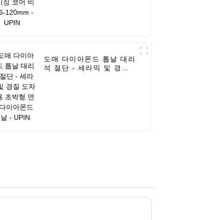
도매 다이아몬드 톱날 대리
석 절단 - 세라믹 및 경질
도자기용 초박형 연속 다이
아몬드 톱날 - UPIN