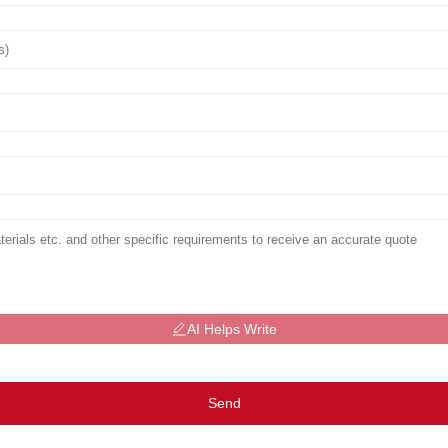
AI Helps Write
Send