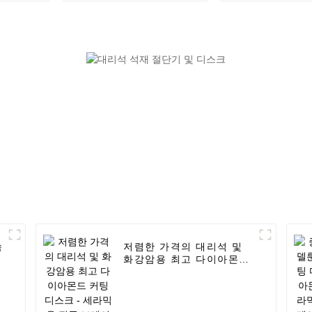
이아몬드 톱 블레이드 -
드 톱 블레이드 
UPIN
속
저렴한 가격의 대리석 및
화강암용 최고 다이아몬드
날
커팅 디스크 - 세라믹용 진
공 브레이징 코어 비트 6-
120mm - UPIN