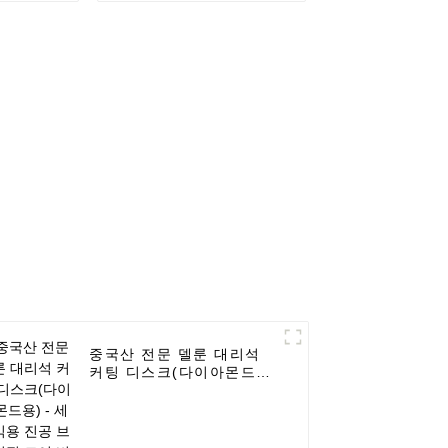
- UPIN
레이징 코어 비트 6-
120mm - UPIN
중국산 전문 델룬 대리석
커팅 디스크(다이아몬드
용) - 세라믹용 진공 브레
이징 코어 비트 6-120mm
- UPIN