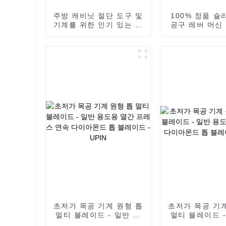
주방 캐비닛 절단 도구 및
100% 정품 슬
기계를 위한 인기 있는 디
공구 레버 머신 
자인 - 세라믹 6-120mm
용 진공 브레이징
용 진공 브레이징 코어 비
트 6-120mm 
트 - UPIN
초저가 목공 기계 원형 톱
초저가 목공 기계
멀티 블레이드 - 일반 용
멀티 블레이드 -
도용 열간 프레스 연속 다
도용 세그먼트