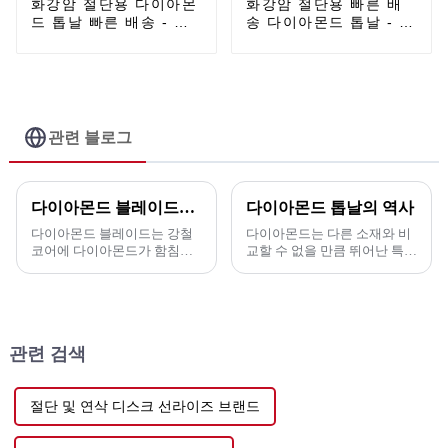
화강암 절단용 다이아몬
화강암 절단용 빠른 배
드 톱날 빠른 배송 - 일
송 다이아몬드 톱날 - 세
반 용도 열간 압착 연속
라믹 및 경질 도자기용
다이아몬드 톱날 -
초박형 연속 다이아몬드
UPIN
톱날 - UPIN
관련 블로그
다이아몬드 블레이드는 무엇에 사용됩니까?
다이아몬드 톱날의 역사
다이아몬드 블레이드는 강철
다이아몬드는 다른 소재와 비
코어에 다이아몬드가 함침된
교할 수 없을 만큼 뛰어난 특성
세그먼트가 부착된 구조로, 경
으로 인해 국가 경제 발전에 중
화된 콘크리트, 그린 콘크리트,
요한 동력이 되었습니다. 다이
아스팔트, 벽돌, 블록, 대리석,
아몬드 공구(절삭 공구, 드릴
화강암, 세라믹 타일 또는 기타
링 공구, 연삭 공구 등)는 다양
자재를 절단하는 데 사용됩니
한 용도로 사용됩니다.
관련 검색
다.
절단 및 연삭 디스크 선라이즈 브랜드