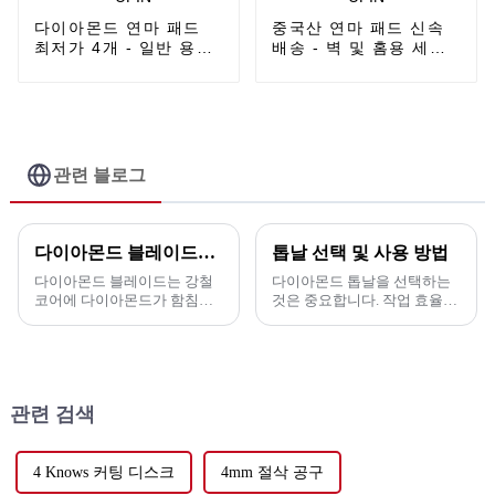
다이아몬드 연마 패드
중국산 연마 패드 신속
최저가 4개 - 일반 용도
배송 - 벽 및 홈용 세그
열간 압착 연속 다이아
먼트 터보 다이아몬드
몬드 톱날 - UPIN
톱날 - UPIN
관련 블로그
다이아몬드 블레이드는 무엇에 사용됩니까?
톱날 선택 및 사용 방법
다이아몬드 블레이드는 강철
다이아몬드 톱날을 선택하는
코어에 다이아몬드가 함침된
것은 중요합니다. 작업 효율을
세그먼트가 부착된 구조로, 경
높이고 비용을 절감할 수 있기
화된 콘크리트, 그린 콘크리트,
때문입니다. 몇 가지 중요한 요
아스팔트, 벽돌, 블록, 대리석,
소가 있습니다(다음과 같습니
화강암, 세라믹 타일 또는 기타
다). 1. 절단 재료. 2. 절단 재료
자재를 절단하는 데 사용됩니
의 종류에 따라...
관련 검색
다.
4 Knows 커팅 디스크
4mm 절삭 공구