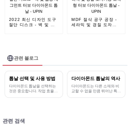
2022 최신 디자인 도구
MDF 절삭 공구 공장 -
절단 디스크 - 벽 및 홈
세라믹 및 경질 도자기
용 세그먼트 터보 다이
용 초박형 터보 다이아
아몬드 톱날 - UPIN
몬드 톱날 - UPIN
관련 블로그
톱날 선택 및 사용 방법
다이아몬드 톱날의 역사
다이아몬드 톱날을 선택하는
다이아몬드는 다른 소재와 비
것은 중요합니다. 작업 효율을
교할 수 없을 만큼 뛰어난 특성
높이고 비용을 절감할 수 있기
으로 인해 국가 경제 발전에 중
때문입니다. 몇 가지 중요한 요
요한 동력이 되었습니다. 다이
소가 있습니다(다음과 같습니
아몬드 공구(절삭 공구, 드릴
다). 1. 절단 재료. 2. 절단 재료
링 공구, 연삭 공구 등)는 다양
의 종류에 따라...
한 용도로 사용됩니다.
관련 검색