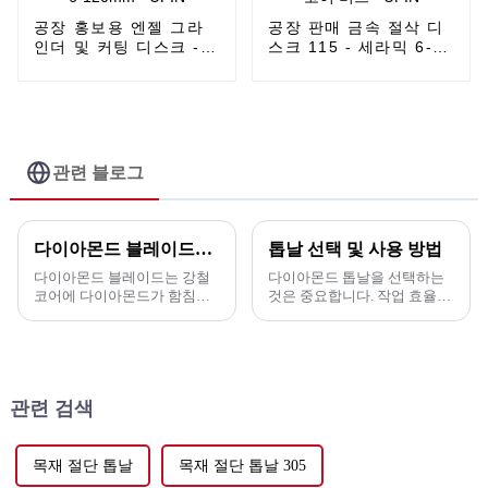
공장 홍보용 엔젤 그라
공장 판매 금속 절삭 디
인더 및 커팅 디스크 -
스크 115 - 세라믹 6-
세라믹용 진공 브레이징
120mm용 진공 브레이
코어 비트 6-120mm -
징 코어 비트 - UPIN
UPIN
관련 블로그
다이아몬드 블레이드는 무엇에 사용됩니까?
톱날 선택 및 사용 방법
다이아몬드 블레이드는 강철
다이아몬드 톱날을 선택하는
코어에 다이아몬드가 함침된
것은 중요합니다. 작업 효율을
세그먼트가 부착된 구조로, 경
높이고 비용을 절감할 수 있기
화된 콘크리트, 그린 콘크리트,
때문입니다. 몇 가지 중요한 요
아스팔트, 벽돌, 블록, 대리석,
소가 있습니다(다음과 같습니
화강암, 세라믹 타일 또는 기타
다). 1. 절단 재료. 2. 절단 재료
자재를 절단하는 데 사용됩니
의 종류에 따라...
관련 검색
다.
목재 절단 톱날
목재 절단 톱날 305